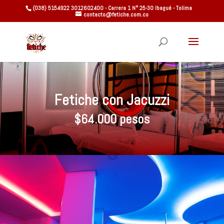
(038) 5154922 3012602400 - Carrera 1 N° 25-30 Ibagué - Tolima
contacto@fetiche.com.co
Fetiche con Jacuzzi
$64.000 pesos