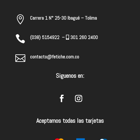

Carrera 1 N° 25-30 Ibagué – Tolima

(038) 5154922 –
301 260 2400

contacto@fetiche.com.co
Siguenos en:
Aceptamos todas las tarjetas