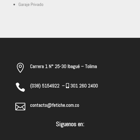
Garaje Privado

Carrera 1 N° 25-30 Ibagué – Tolima

(038) 5154922 –
301 260 2400

contacto@fetiche.com.co
Siguenos en: